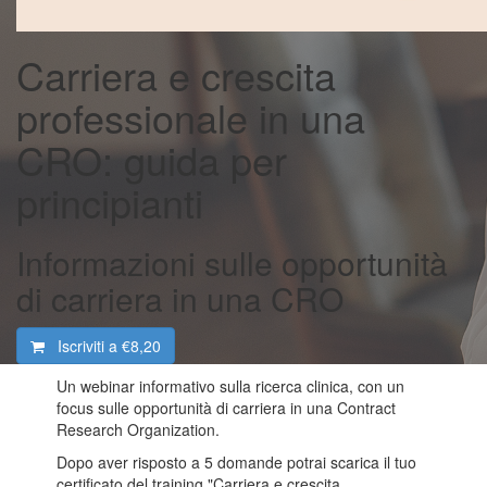
Carriera e crescita
professionale in una
CRO: guida per
principianti
Informazioni sulle opportunità
di carriera in una CRO
Iscriviti a
€8,20
Un webinar informativo sulla ricerca clinica, con un
focus sulle opportunità di carriera in una Contract
Research Organization.
Dopo aver risposto a 5 domande potrai scarica il tuo
certificato del training "Carriera e crescita