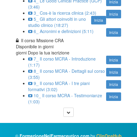
4_ Le Good Clinical Practice (GCP)
Inizia
(3:46)
3_ Cos-è la ricerca clinica (2:43)
Inizia
5_ Gli attori coinvolti in uno
Inizia
studio clinico (18:27)
6_ Acronimi e definizioni (5:11)
Inizia
Il corso Missione CRA
Disponibile in
giorni
giorni Dopo la tua iscrizione
7_ Il corso MCRA - Introduzione
Inizia
(1:17)
8_ Il corso MCRA - Dettagli sul corso
Inizia
(3:55)
9_ Il corso MCRA - I tre piani
Inizia
formativi (3:02)
10_ Il corso MCRA - Testimonianze
Inizia
(1:03)
©
FormazioneNelFarmaceutico.com
by
ClinOpsHub