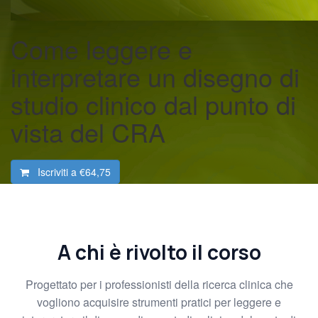
Come leggere e
interpretare un disegno di
studio clinico dal punto di
vista del CRA
Iscriviti a
€64,75
A chi è rivolto il corso
Progettato per i professionisti della ricerca clinica che
vogliono acquisire strumenti pratici per leggere e