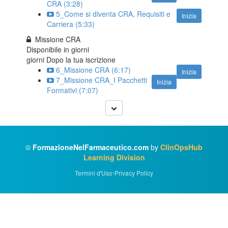
CRA (3:28)
5_Come si diventa CRA, Requisiti e
Inizia
Carriera (5:33)
Missione CRA
Disponibile in
giorni
giorni Dopo la tua iscrizione
6_Missione CRA (6:17)
Inizia
7_Missione CRA_I Pacchetti
Inizia
Formativi (7:07)
©
FormazioneNelFarmaceutico.com
by
ClinOpsHub
Learning Division
Termini d'Uso
•
Privacy Policy