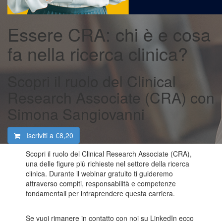
Essere CRA: chi è e cosa
fa nella ricerca clinica?
Scopri il ruolo del Clinical
Research Associate (CRA) con
Simona Sangiovanni
Iscriviti a
€8,20
Scopri il ruolo del Clinical Research Associate (CRA),
una delle figure più richieste nel settore della ricerca
clinica. Durante il webinar gratuito ti guideremo
attraverso compiti, responsabilità e competenze
fondamentali per intraprendere questa carriera.
Se vuoi rimanere in contatto con noi su LinkedIn ecco