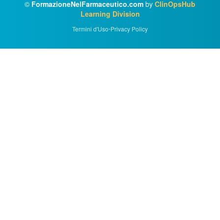
©
FormazioneNelFarmaceutico.com
by
ClinOpsHub
Learning Division
Termini d'Uso
•
Privacy Policy