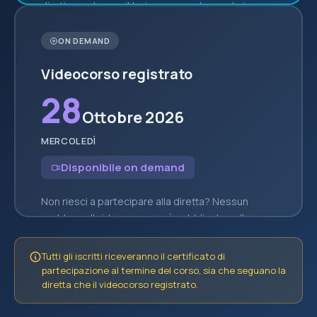
direttamente con il trainer, porre domande in
tempo reale e confrontarti con gli altri
partecipanti durante la sessione Q&A finale.
ON DEMAND
Videocorso registrato
28
Ottobre 2026
MERCOLEDÌ
Disponibile on demand
Non riesci a partecipare alla diretta? Nessun
problema. Il videocorso sarà pubblicato sulla
piattaforma
una settimana dopo l'evento
, così
potrai seguirlo con comodo, ai tuoi ritmi, quando
Tutti gli iscritti riceveranno il certificato di
e dove vuoi.
partecipazione al termine del corso, sia che seguano la
diretta che il videocorso registrato.