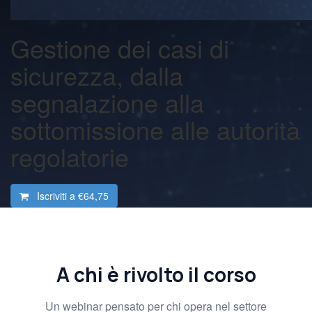
Gestione dei casi di
sicurezza, dalla
segnalazione alla
sottomissione alle autorità
regolatorie
Iscriviti a
€64,75
A chi è rivolto il corso
Un webinar pensato per chi opera nel settore