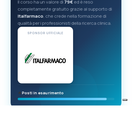
Il corso ha un valore di
79€
ed è reso
completamente gratuito grazie al supporto di
Italfarmaco
, che crede nella formazione di
qualità per i professionisti della ricerca clinica.
SPONSOR UFFICIALE
Posti in esaurimento
🔥
Compila il modulo e accedi gratis