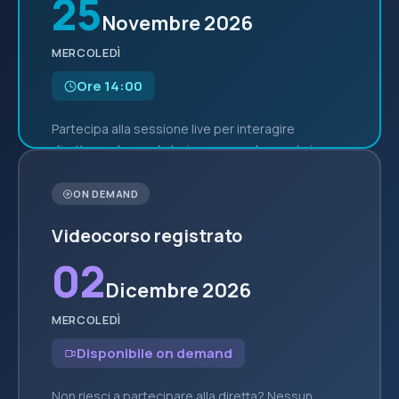
25
Novembre 2026
MERCOLEDÌ
Ore 14:00
Partecipa alla sessione live per interagire
direttamente con la trainer, porre domande in
tempo reale e confrontarti con gli altri
partecipanti durante la sessione Q&A finale.
ON DEMAND
Videocorso registrato
02
Dicembre 2026
MERCOLEDÌ
Disponibile on demand
Non riesci a partecipare alla diretta? Nessun