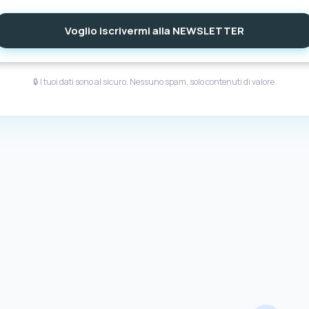
Voglio iscrivermi alla NEWSLETTER
🔒 I tuoi dati sono al sicuro. Nessuno spam, solo contenuti di valore.