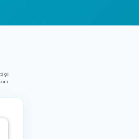
i gli
.com