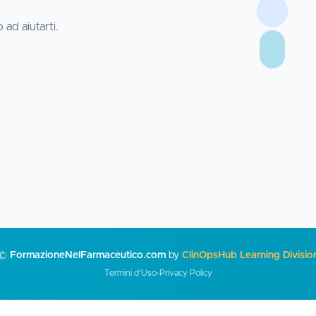
ad aiutarti.
©
FormazioneNelFarmaceutico.com
by
ClinOpsHub Learning Divisio
Termini d'Uso
•
Privacy Policy