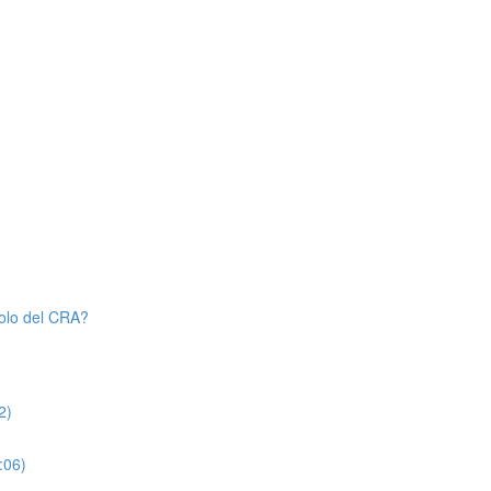
uolo del CRA?
2)
:06)