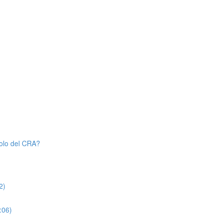
uolo del CRA?
2)
:06)