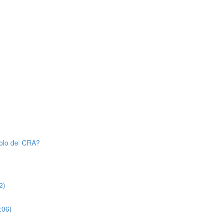
uolo del CRA?
2)
:06)