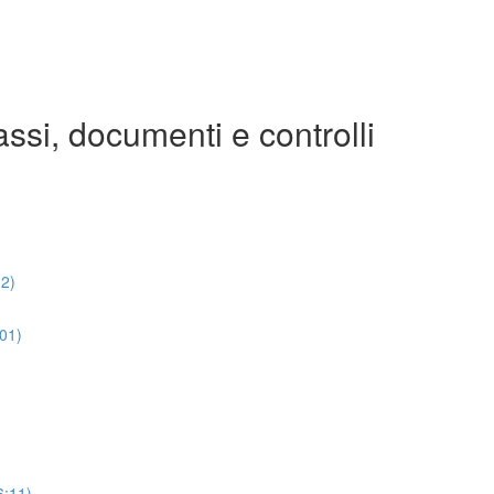
assi, documenti e controlli
32)
:01)
6:11)