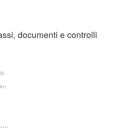
assi, documenti e controlli
32)
:01)
6:11)