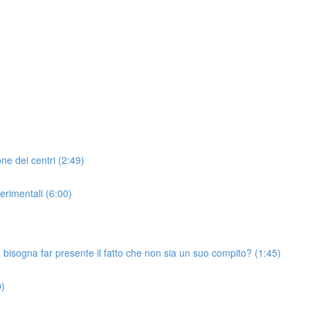
one dei centri (2:49)
perimentali (6:00)
à, bisogna far presente il fatto che non sia un suo compito? (1:45)
0)