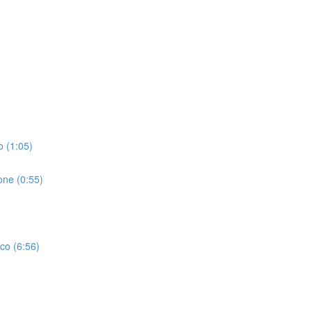
o (1:05)
one (0:55)
aco (6:56)