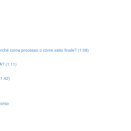
erché come processo o come esito finale? (1:08)
A? (1:11)
(1:42)
corso