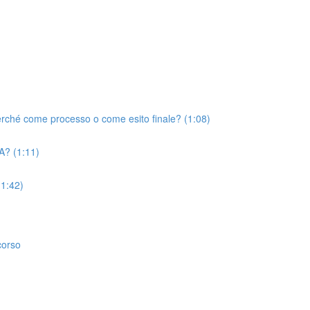
erché come processo o come esito finale? (1:08)
A? (1:11)
(1:42)
corso