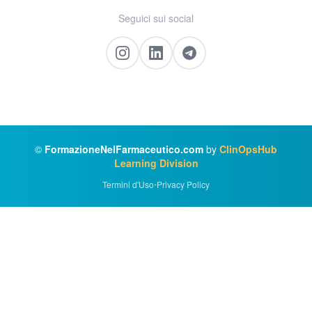
Seguici sui social
©
FormazioneNelFarmaceutico.com
by
ClinOpsHub
Learning Division
Termini d'Uso
•
Privacy Policy