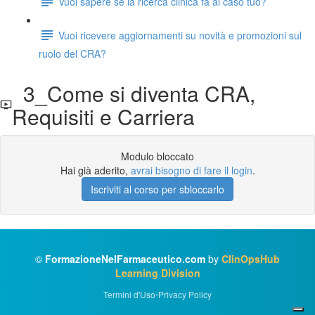
Vuoi sapere se la ricerca clinica fa al caso tuo?
Vuoi ricevere aggiornamenti su novità e promozioni sul
ruolo del CRA?
3_Come si diventa CRA,
Requisiti e Carriera
Modulo bloccato
Hai già aderito,
avrai bisogno di fare il login
.
Iscriviti al corso per sbloccarlo
©
FormazioneNelFarmaceutico.com
by
ClinOpsHub
Learning Division
Termini d'Uso
•
Privacy Policy