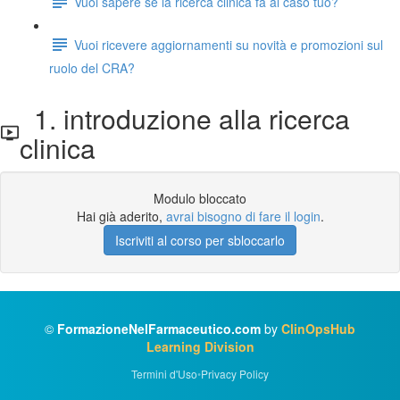
Vuoi sapere se la ricerca clinica fa al caso tuo?
Vuoi ricevere aggiornamenti su novità e promozioni sul
ruolo del CRA?
1. introduzione alla ricerca
clinica
Modulo bloccato
Hai già aderito,
avrai bisogno di fare il login
.
Iscriviti al corso per sbloccarlo
©
FormazioneNelFarmaceutico.com
by
ClinOpsHub
Learning Division
Termini d'Uso
•
Privacy Policy