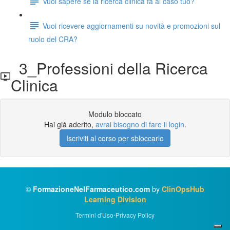
Vuoi sapere se la ricerca clinica fa al caso tuo?
Vuoi ricevere aggiornamenti su novità e promozioni sul
ruolo del CRA?
3_Professioni della Ricerca
Clinica
Modulo bloccato
Hai già aderito,
avrai bisogno di fare il login
.
Iscriviti al corso per sbloccarlo
©
FormazioneNelFarmaceutico.com
by
ClinOpsHub
Learning Division
Termini d'Uso
•
Privacy Policy