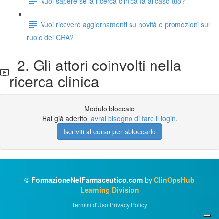
Vuoi sapere se la ricerca clinica fa al caso tuo?
Vuoi ricevere aggiornamenti su novità e promozioni sul
ruolo del CRA?
2. Gli attori coinvolti nella
ricerca clinica
Modulo bloccato
Hai già aderito,
avrai bisogno di fare il login
.
Iscriviti al corso per sbloccarlo
©
FormazioneNelFarmaceutico.com
by
ClinOpsHub
Learning Division
Termini d'Uso
•
Privacy Policy