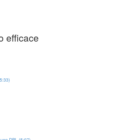
o efficace
15:33)
 buon DBL (5:07)