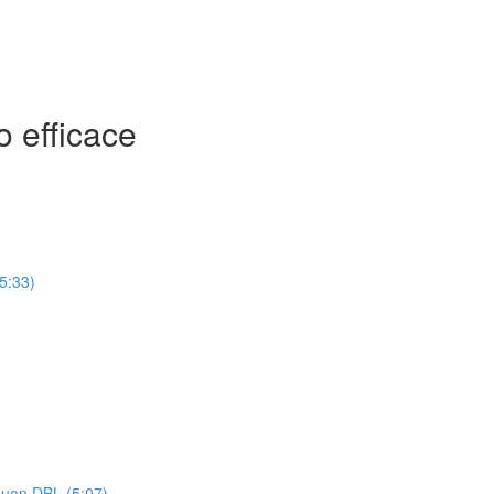
o efficace
15:33)
 buon DBL (5:07)