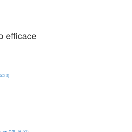
o efficace
15:33)
 buon DBL (5:07)