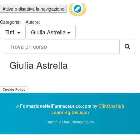
Attiva o disattiva la navigazione
Categoria:
Autore:
Tutti
Giulia Astrella
Trova
un
corso
Giulia Astrella
Cookie Policy
©
FormazioneNelFarmaceutico.com
by
ClinOpsHub
Learning Division
Termini d'Uso
•
Privacy Policy