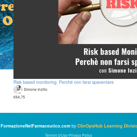
Risk based monitoring. Perché non farsi spaventare
Simone Inzillo
€64,75
©
FormazioneNelFarmaceutico.com
by
ClinOpsHub Learning Divisi
Termini d'Uso
•
Privacy Policy