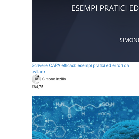
Scrivere CAPA efficaci: esempi pratici ed errori da
evitare
Simone Inzillo
€64,75