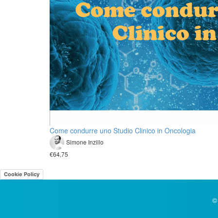
Come condurre uno Studio Clinico in Oncologia
Simone Inzillo
€64,75
Cookie Policy