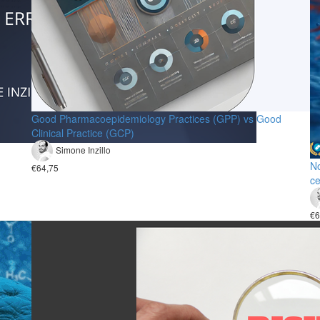
Good Pharmacoepidemiology Practices (GPP) vs Good
Clinical Practice (GCP)
Simone Inzillo
No
€64,75
ce
€6