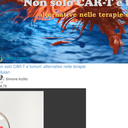
n solo CAR-T e tumori: alternative nelle terapie
llulari
Simone Inzillo
4,75