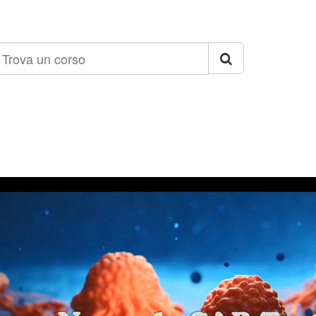
rova
n
orso