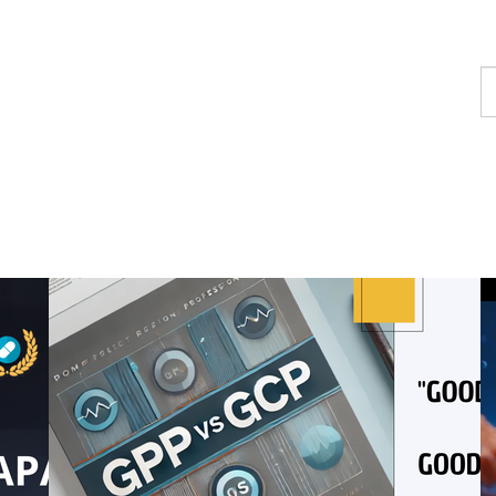
T
u
c