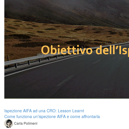
Ispezione AIFA ad una CRO: Lesson Learnt
Come funziona un’ispezione AIFA e come affrontarla
Carla Polimeni