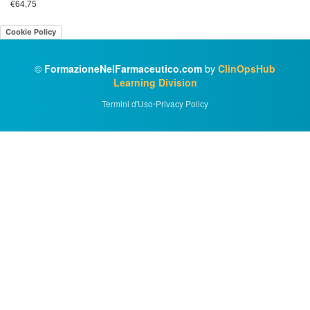
€64,75
Cookie Policy
©
FormazioneNelFarmaceutico.com
by
ClinOpsHub
Learning Division
Termini d'Uso
•
Privacy Policy