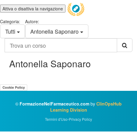
Attiva o disattiva la navigazione
Categoria:
Autore:
Tutti
Antonella Saponaro
Trova
un
corso
Antonella Saponaro
Cookie Policy
©
FormazioneNelFarmaceutico.com
by
ClinOpsHub
Learning Division
Termini d'Uso
•
Privacy Policy