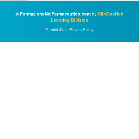
©
FormazioneNelFarmaceutico.com
by
ClinOpsHub
Learning Division
Termini d'Uso
•
Privacy Policy