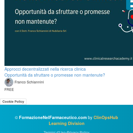
Approcci decentralizzati nella ricerca clinica
Opportunità da sfruttare o promesse non mantenute?
Franco Schiannini
FREE
Cookie Policy
©
FormazioneNelFarmaceutico.com
by
ClinOpsHub
Learning Division
Termini d'Uso
•
Privacy Policy