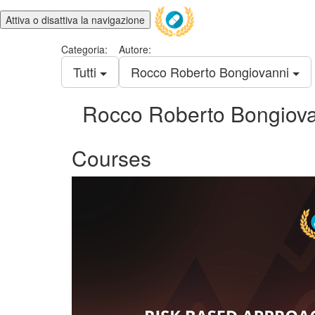
Attiva o disattiva la navigazione
Categoria:
Autore:
Tutti
Rocco Roberto Bongiovanni
Rocco Roberto Bongiov
Courses