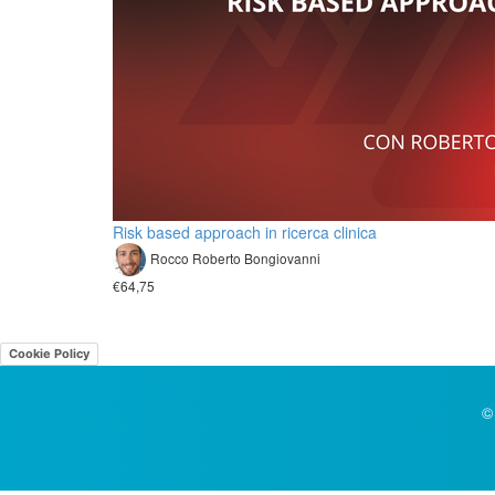
Risk based approach in ricerca clinica
Rocco Roberto Bongiovanni
€64,75
Cookie Policy