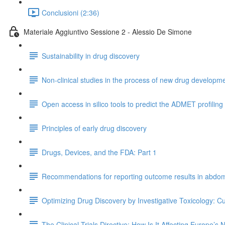
Conclusioni (2:36)
Materiale Aggiuntivo Sessione 2 - Alessio De Simone
Sustainability in drug discovery
Non-clinical studies in the process of new drug developmen
Open access in silico tools to predict the ADMET profiling
Principles of early drug discovery
Drugs, Devices, and the FDA: Part 1
Recommendations for reporting outcome results in abdomi
Optimizing Drug Discovery by Investigative Toxicology: C
The Clinical Trials Directive: How Is It Affecting Europe