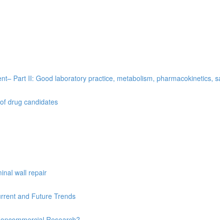
t– Part II: Good laboratory practice, metabolism, pharmacokinetics, saf
 of drug candidates
nal wall repair
urrent and Future Trends
’s Noncommercial Research?