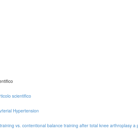
ntifico
icolo scientifico
rterial Hypertension
ining vs. contentional balance training after total knee arthroplasy a p