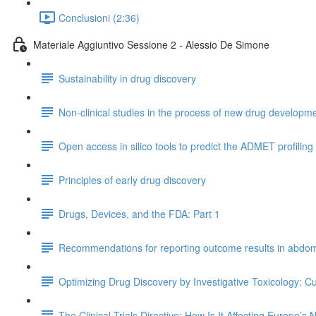
Conclusioni (2:36)
Materiale Aggiuntivo Sessione 2 - Alessio De Simone
Sustainability in drug discovery
Non-clinical studies in the process of new drug developmen
Open access in silico tools to predict the ADMET profiling
Principles of early drug discovery
Drugs, Devices, and the FDA: Part 1
Recommendations for reporting outcome results in abdomi
Optimizing Drug Discovery by Investigative Toxicology: C
The Clinical Trials Directive: How Is It Affecting Europe