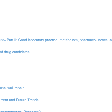
t– Part II: Good laboratory practice, metabolism, pharmacokinetics, saf
 of drug candidates
nal wall repair
urrent and Future Trends
’s Noncommercial Research?