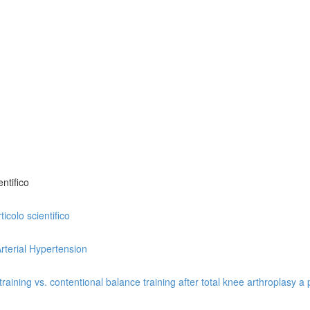
ntifico
icolo scientifico
rterial Hypertension
ining vs. contentional balance training after total knee arthroplasy a p