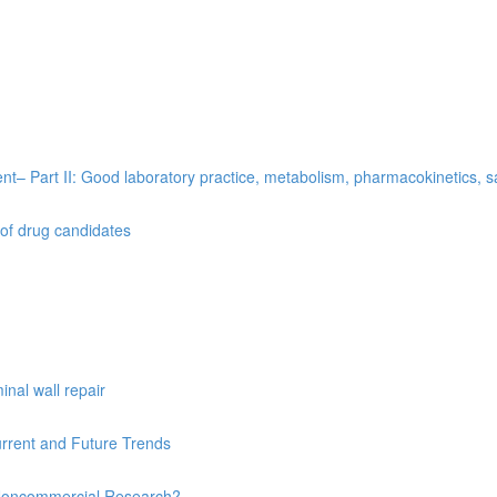
t– Part II: Good laboratory practice, metabolism, pharmacokinetics, saf
 of drug candidates
nal wall repair
urrent and Future Trends
’s Noncommercial Research?