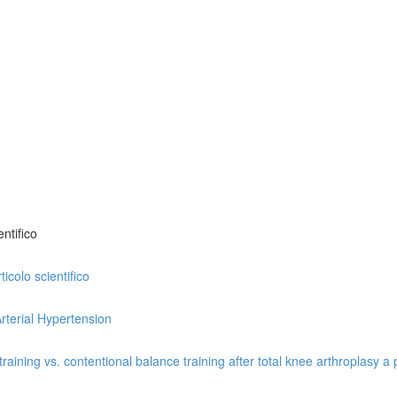
ntifico
icolo scientifico
rterial Hypertension
ining vs. contentional balance training after total knee arthroplasy a p