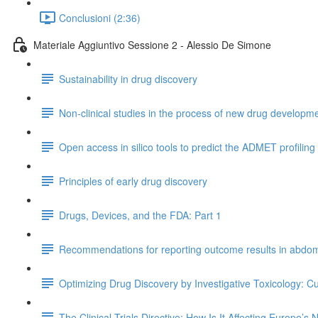
Conclusioni (2:36)
Materiale Aggiuntivo Sessione 2 - Alessio De Simone
Sustainability in drug discovery
Non-clinical studies in the process of new drug developmen
Open access in silico tools to predict the ADMET profiling
Principles of early drug discovery
Drugs, Devices, and the FDA: Part 1
Recommendations for reporting outcome results in abdomi
Optimizing Drug Discovery by Investigative Toxicology: C
The Clinical Trials Directive: How Is It Affecting Europe