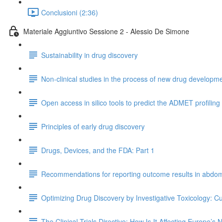
Conclusioni (2:36)
Materiale Aggiuntivo Sessione 2 - Alessio De Simone
Sustainability in drug discovery
Non-clinical studies in the process of new drug developmen
Open access in silico tools to predict the ADMET profiling
Principles of early drug discovery
Drugs, Devices, and the FDA: Part 1
Recommendations for reporting outcome results in abdomi
Optimizing Drug Discovery by Investigative Toxicology: C
The Clinical Trials Directive: How Is It Affecting Europe