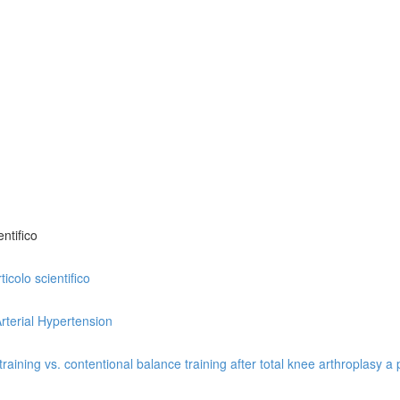
ntifico
icolo scientifico
rterial Hypertension
ining vs. contentional balance training after total knee arthroplasy a p