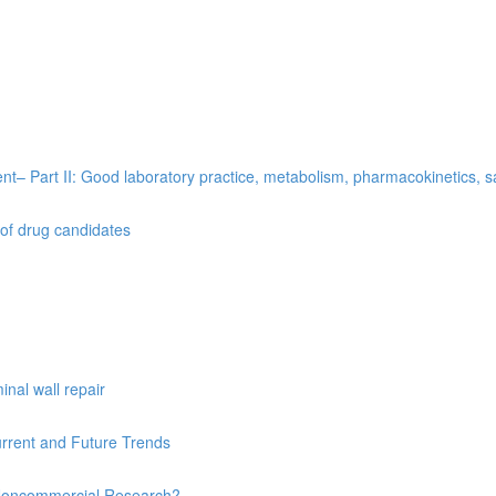
t– Part II: Good laboratory practice, metabolism, pharmacokinetics, saf
 of drug candidates
nal wall repair
urrent and Future Trends
’s Noncommercial Research?