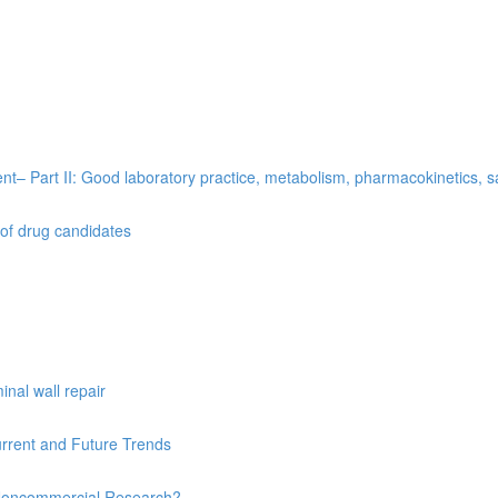
t– Part II: Good laboratory practice, metabolism, pharmacokinetics, saf
 of drug candidates
nal wall repair
urrent and Future Trends
’s Noncommercial Research?