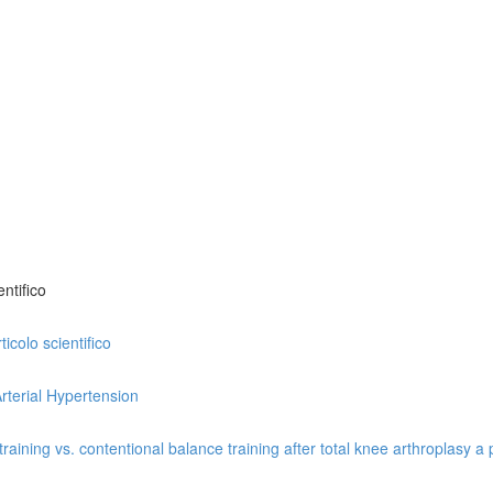
ntifico
icolo scientifico
rterial Hypertension
ining vs. contentional balance training after total knee arthroplasy a p