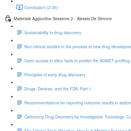
Conclusioni (2:36)
Materiale Aggiuntivo Sessione 2 - Alessio De Simone
Sustainability in drug discovery
Non-clinical studies in the process of new drug developmen
Open access in silico tools to predict the ADMET profiling
Principles of early drug discovery
Drugs, Devices, and the FDA: Part 1
Recommendations for reporting outcome results in abdomi
Optimizing Drug Discovery by Investigative Toxicology: C
The Clinical Trials Directive: How Is It Affecting Europe