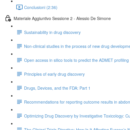
Conclusioni (2:36)
Materiale Aggiuntivo Sessione 2 - Alessio De Simone
Sustainability in drug discovery
Non-clinical studies in the process of new drug developmen
Open access in silico tools to predict the ADMET profiling
Principles of early drug discovery
Drugs, Devices, and the FDA: Part 1
Recommendations for reporting outcome results in abdomi
Optimizing Drug Discovery by Investigative Toxicology: C
The Clinical Trials Directive: How Is It Affecting Europe