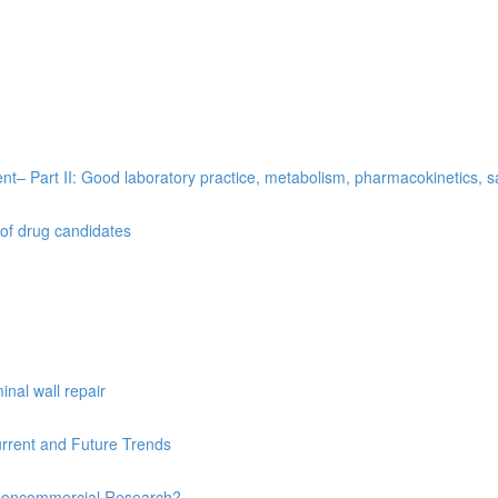
t– Part II: Good laboratory practice, metabolism, pharmacokinetics, saf
 of drug candidates
nal wall repair
urrent and Future Trends
’s Noncommercial Research?