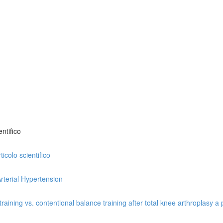
ntifico
icolo scientifico
rterial Hypertension
ining vs. contentional balance training after total knee arthroplasy a p