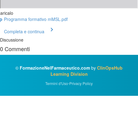
aricalo
Programma formativo mMSL.pdf
Completa e continua
Discussione
0
Commenti
©
FormazioneNelFarmaceutico.com
by
ClinOpsHub
Learning Division
Termini d'Uso
•
Privacy Policy