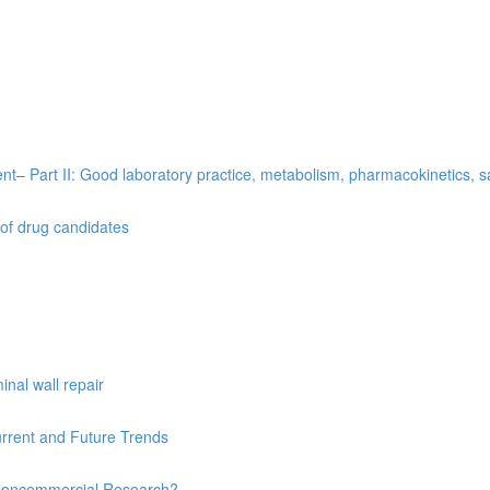
t– Part II: Good laboratory practice, metabolism, pharmacokinetics, saf
 of drug candidates
nal wall repair
urrent and Future Trends
’s Noncommercial Research?