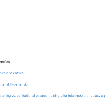
ntifico
icolo scientifico
rterial Hypertension
ining vs. contentional balance training after total knee arthroplasy a p