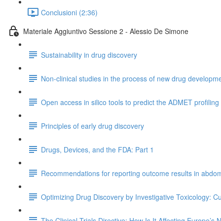
Conclusioni (2:36)
Materiale Aggiuntivo Sessione 2 - Alessio De Simone
Sustainability in drug discovery
Non-clinical studies in the process of new drug developmen
Open access in silico tools to predict the ADMET profiling
Principles of early drug discovery
Drugs, Devices, and the FDA: Part 1
Recommendations for reporting outcome results in abdomi
Optimizing Drug Discovery by Investigative Toxicology: C
The Clinical Trials Directive: How Is It Affecting Europe